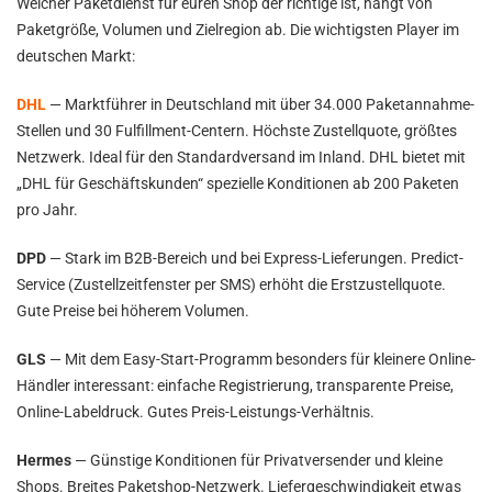
Welcher Paketdienst für euren Shop der richtige ist, hängt von
Paketgröße, Volumen und Zielregion ab. Die wichtigsten Player im
deutschen Markt:
DHL
— Marktführer in Deutschland mit über 34.000 Paketannahme-
Stellen und 30 Fulfillment-Centern. Höchste Zustellquote, größtes
Netzwerk. Ideal für den Standardversand im Inland. DHL bietet mit
„DHL für Geschäftskunden“ spezielle Konditionen ab 200 Paketen
pro Jahr.
DPD
— Stark im B2B-Bereich und bei Express-Lieferungen. Predict-
Service (Zustellzeitfenster per SMS) erhöht die Erstzustellquote.
Gute Preise bei höherem Volumen.
GLS
— Mit dem Easy-Start-Programm besonders für kleinere Online-
Händler interessant: einfache Registrierung, transparente Preise,
Online-Labeldruck. Gutes Preis-Leistungs-Verhältnis.
Hermes
— Günstige Konditionen für Privatversender und kleine
Shops. Breites Paketshop-Netzwerk. Liefergeschwindigkeit etwas