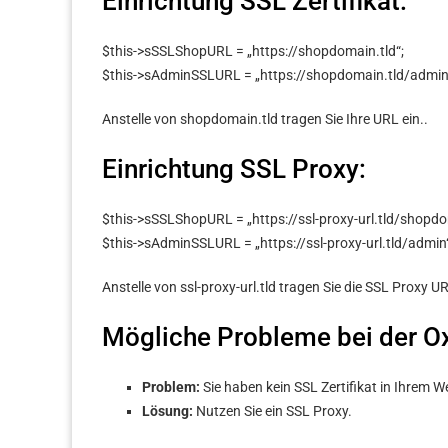
Einrichtung SSL Zertifikat:
$this->sSSLShopURL = „https://shopdomain.tld“;
$this->sAdminSSLURL = „https://shopdomain.tld/admin
Anstelle von shopdomain.tld tragen Sie Ihre URL ein..
Einrichtung SSL Proxy:
$this->sSSLShopURL = „https://ssl-proxy-url.tld/shopdo
$this->sAdminSSLURL = „https://ssl-proxy-url.tld/admin“
Anstelle von ssl-proxy-url.tld tragen Sie die SSL Proxy UR
Mögliche Probleme bei der Ox
Problem:
Sie haben kein SSL Zertifikat in Ihrem 
Lösung:
Nutzen Sie ein SSL Proxy.