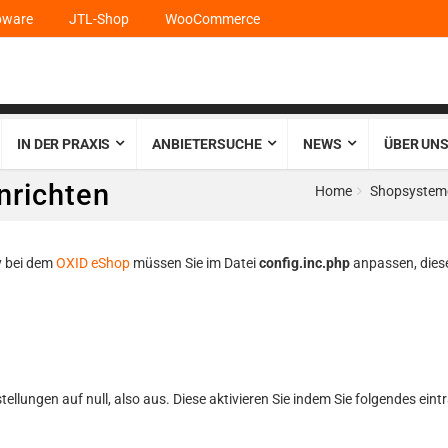
pware
JTL-Shop
WooCommerce
IN DER PRAXIS
ANBIETERSUCHE
NEWS
ÜBER UNS
inrichten
Home
Shopsystem
xy bei dem
OXID eShop
müssen Sie im Datei
config.inc.php
anpassen, diese
ellungen auf null, also aus. Diese aktivieren Sie indem Sie folgendes eint