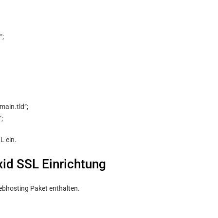
“;
main.tld“;
;
L ein.
id SSL Einrichtung
Webhosting Paket enthalten.