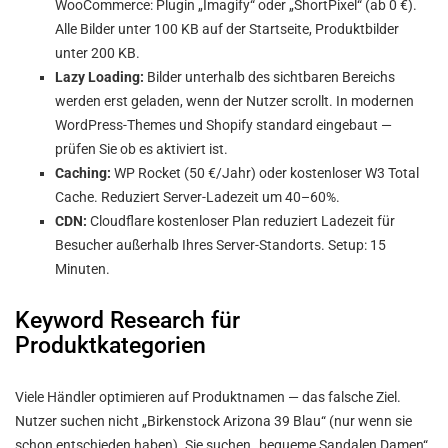
WooCommerce: Plugin „Imagify“ oder „ShortPixel“ (ab 0 €).
Alle Bilder unter 100 KB auf der Startseite, Produktbilder
unter 200 KB.
Lazy Loading:
Bilder unterhalb des sichtbaren Bereichs
werden erst geladen, wenn der Nutzer scrollt. In modernen
WordPress-Themes und Shopify standard eingebaut —
prüfen Sie ob es aktiviert ist.
Caching:
WP Rocket (50 €/Jahr) oder kostenloser W3 Total
Cache. Reduziert Server-Ladezeit um 40–60%.
CDN:
Cloudflare kostenloser Plan reduziert Ladezeit für
Besucher außerhalb Ihres Server-Standorts. Setup: 15
Minuten.
Keyword Research für
Produktkategorien
Viele Händler optimieren auf Produktnamen — das falsche Ziel.
Nutzer suchen nicht „Birkenstock Arizona 39 Blau“ (nur wenn sie
schon entschieden haben). Sie suchen „bequeme Sandalen Damen“