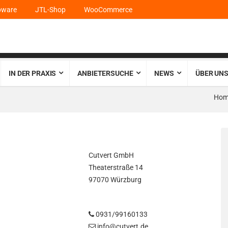
pware
JTL-Shop
WooCommerce
IN DER PRAXIS
ANBIETERSUCHE
NEWS
ÜBER UNS
Hom
Cutvert GmbH
Theaterstraße 14
97070 Würzburg
0931/99160133
info@cutvert.de